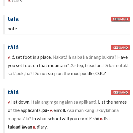
n.
tala
CEBUANO
note
tálà
CEBUANO
1.
set foot in a place.
Nakatálà na ba ka ánang bukíra?
Have
v.
you set foot on that mountain?
2.
step, tread on.
Dì ka mutálà
sa lápuk, ha?
Do not step on the mud puddle, O.K.?
tálà
CEBUANO
list down.
Itálà ang mga ngálan sa aplikanti,
List the names
v.
of the applicants.
pa-
enroll.
Ása man kang iskuylahána
v.
magpatálà?
In what school will you enroll?
-an
list.
n.
talaadláwan
diary.
n.