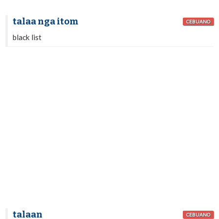
talaa nga itom
CEBUANO
black list
talaan
CEBUANO