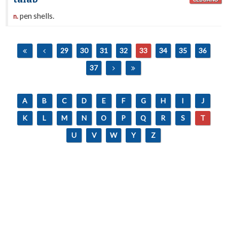
pen shells.
n.
29
30
31
32
33
34
35
36
37
A
B
C
D
E
F
G
H
I
J
K
L
M
N
O
P
Q
R
S
T
U
V
W
Y
Z